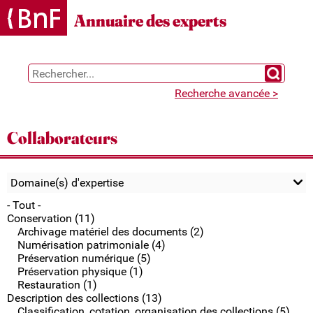
Gestion des cookies
Annuaire des experts
Chercher 
Recherche avancée >
Collaborateurs
Domaine(s) d'expertise
- Tout -
Conservation (11)
Archivage matériel des documents (2)
Numérisation patrimoniale (4)
Préservation numérique (5)
Préservation physique (1)
Restauration (1)
Description des collections (13)
Classification, cotation, organisation des collections (5)