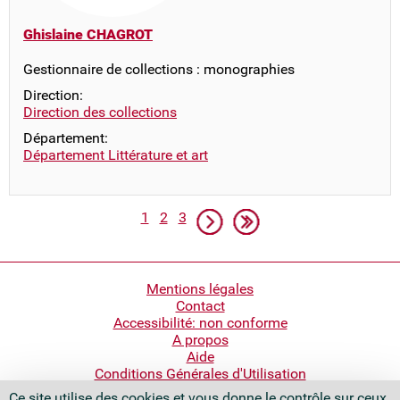
Ghislaine CHAGROT
Gestionnaire de collections : monographies
Direction:
Direction des collections
Département:
Département Littérature et art
Pagination
Page
Page
Page
Page suivante
Dernière page
1
2
3
Pied
Mentions légales
Contact
de
Accessibilité: non conforme
page
A propos
Aide
Conditions Générales d'Utilisation
Ce site utilise des cookies et vous donne le contrôle sur ceux