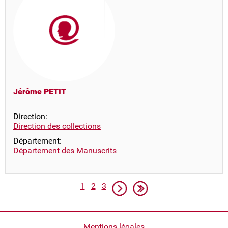
Jérôme PETIT
Direction:
Direction des collections
Département:
Département des Manuscrits
Pagination
Page
Page
Page
Page suivante
Dernière page
1
2
3
Mentions légales