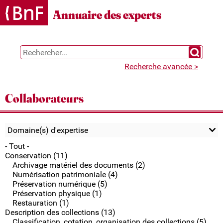
Gestion des cookies
Annuaire des experts
Chercher 
Recherche avancée >
Collaborateurs
Domaine(s) d'expertise
- Tout -
Conservation (11)
Archivage matériel des documents (2)
Numérisation patrimoniale (4)
Préservation numérique (5)
Préservation physique (1)
Restauration (1)
Description des collections (13)
Classification, cotation, organisation des collections (5)