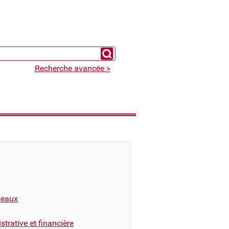
Chercher un expert
Recherche avancée >
éseaux
trative et financière