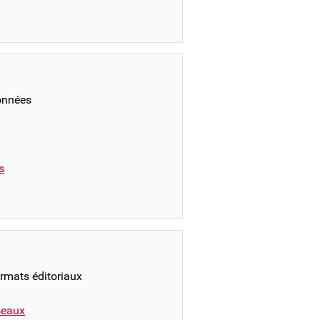
onnées
s
ormats éditoriaux
éseaux