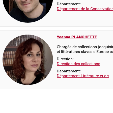
Département:
Département de la Conservatio
Yoanna PLANCHETTE
Chargée de collections (acquisi
et littératures slaves d'Europe 
Direction:
Direction des collections
Département:
Département Littérature et art