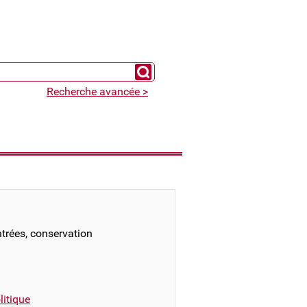
Chercher un expert
Recherche avancée >
ntrées, conservation
itique