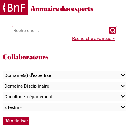
Gestion des cookies
Annuaire des experts
Chercher 
Recherche avancée >
Collaborateurs
Domaine(s) d'expertise
Domaine Disciplinaire
Direction / département
sitesBnF