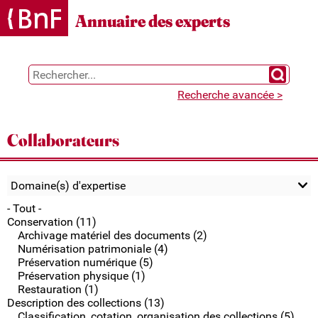
Gestion des cookies
Annuaire des experts
Chercher 
Recherche avancée >
Collaborateurs
Domaine(s) d'expertise
- Tout -
Conservation (11)
Archivage matériel des documents (2)
Numérisation patrimoniale (4)
Préservation numérique (5)
Préservation physique (1)
Restauration (1)
Description des collections (13)
Classification, cotation, organisation des collections (5)