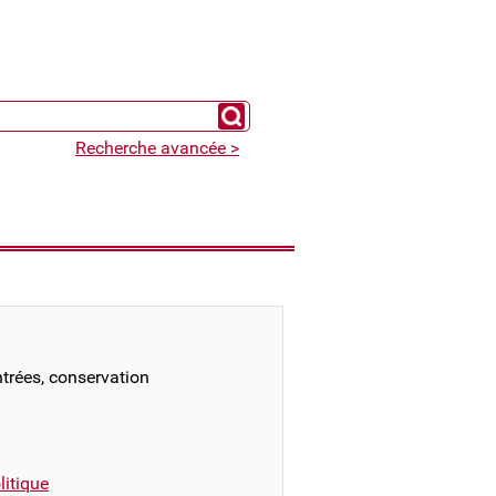
Chercher un expert
Recherche avancée >
ntrées, conservation
itique