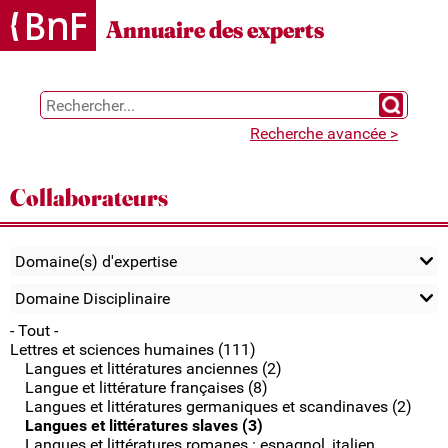
Gestion des cookies
Annuaire des experts
Chercher 
Recherche avancée >
Collaborateurs
Domaine(s) d'expertise
Domaine Disciplinaire
- Tout -
Lettres et sciences humaines (111)
Langues et littératures anciennes (2)
Langue et littérature françaises (8)
Langues et littératures germaniques et scandinaves (2)
Langues et littératures slaves (3)
Langues et littératures romanes : espagnol, italien,