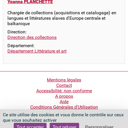
Yoanna PLANCHETTE
Chargée de collections (acquisitions et catalogage) en
langues et littératures slaves d'Europe centrale et
balkanique
Direction:
Direction des collections
Département:
Département Littérature et art
Pied
Mentions légales
Contact
de
Accessibilité: non conforme
page
A propos
Aide
Conditions Générales d'Utilisation
Ce site utilise des cookies et vous donne le contrôle sur ceux
Bibliothèque nationale de France
que vous souhaitez activer
Quai François Mauriac
75706 Paris Cedex 13 - France
Tout accepter
Tout refuser
Personnaliser