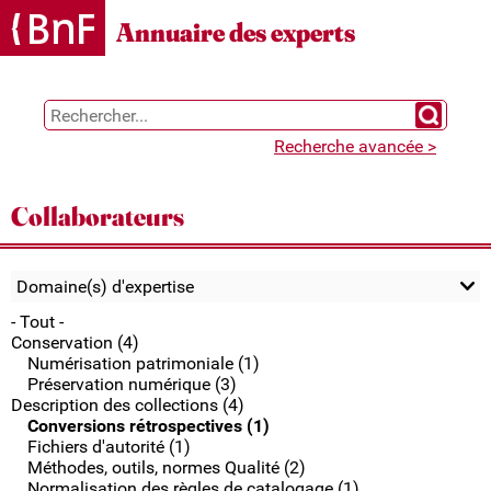
Gestion des cookies
Annuaire des experts
Chercher 
Recherche avancée >
Collaborateurs
Domaine(s) d'expertise
- Tout -
Conservation (4)
Numérisation patrimoniale (1)
Préservation numérique (3)
Description des collections (4)
Conversions rétrospectives (1)
Fichiers d'autorité (1)
Méthodes, outils, normes Qualité (2)
Normalisation des règles de catalogage (1)