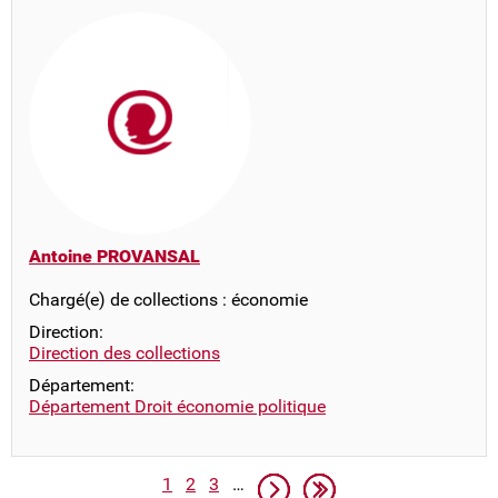
Antoine PROVANSAL
Chargé(e) de collections : économie
Direction:
Direction des collections
Département:
Département Droit économie politique
Pagination
Page
Page
Page
Page suivante
Dernière page
1
2
3
…