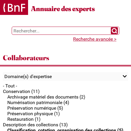
Gestion des cookies
Annuaire des experts
Chercher 
Recherche avancée >
Collaborateurs
Domaine(s) d'expertise
- Tout -
Conservation (11)
Archivage matériel des documents (2)
Numérisation patrimoniale (4)
Préservation numérique (5)
Préservation physique (1)
Restauration (1)
Description des collections (13)
Classification, cotation, organisation des collections (5)