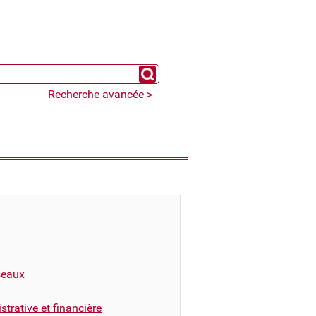
Chercher un expert
Recherche avancée >
éseaux
trative et financière