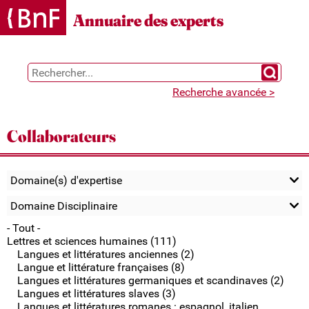
Gestion des cookies
Annuaire des experts
Chercher 
Recherche avancée >
Collaborateurs
Domaine(s) d'expertise
Domaine Disciplinaire
- Tout -
Lettres et sciences humaines (111)
Langues et littératures anciennes (2)
Langue et littérature françaises (8)
Langues et littératures germaniques et scandinaves (2)
Langues et littératures slaves (3)
Langues et littératures romanes : espagnol, italien,