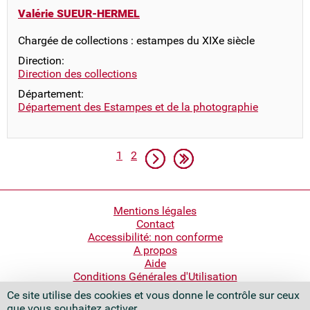
Valérie SUEUR-HERMEL
Chargée de collections : estampes du XIXe siècle
Direction:
Direction des collections
Département:
Département des Estampes et de la photographie
Pagination
Page
Page
Page suivante
Dernière page
1
2
Pied
Mentions légales
Contact
de
Accessibilité: non conforme
page
A propos
Aide
Conditions Générales d'Utilisation
Ce site utilise des cookies et vous donne le contrôle sur ceux
Bibliothèque nationale de France
que vous souhaitez activer