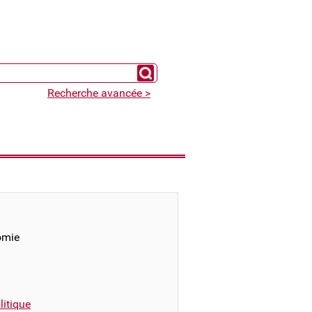
Chercher un expert
Recherche avancée >
omie
itique