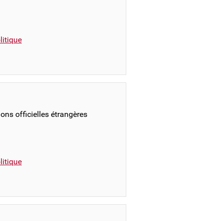
itique
ions officielles étrangères
itique