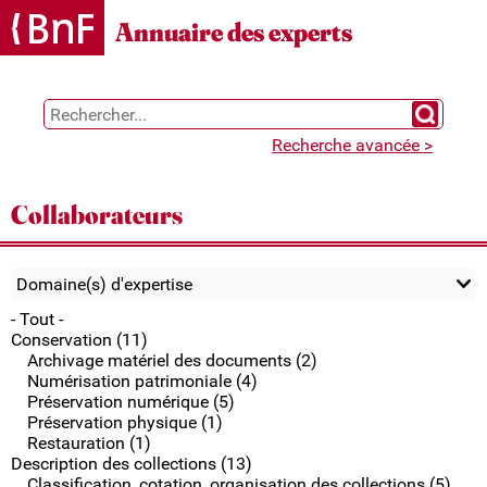
Gestion des cookies
Annuaire des experts
Chercher 
Recherche avancée >
Collaborateurs
Domaine(s) d'expertise
- Tout -
Conservation (11)
Archivage matériel des documents (2)
Numérisation patrimoniale (4)
Préservation numérique (5)
Préservation physique (1)
Restauration (1)
Description des collections (13)
Classification, cotation, organisation des collections (5)