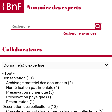
Gestion des cookies
Annuaire des experts
Chercher 
Recherche avancée >
Collaborateurs
Domaine(s) d'expertise
- Tout -
Conservation (11)
Archivage matériel des documents (2)
Numérisation patrimoniale (4)
Préservation numérique (5)
Préservation physique (1)
Restauration (1)
Description des collections (13)
Classification, cotation, organisation des collections (5)