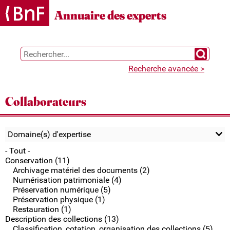
Gestion des cookies
Annuaire des experts
Chercher 
Recherche avancée >
Collaborateurs
Domaine(s) d'expertise
- Tout -
Conservation (11)
Archivage matériel des documents (2)
Numérisation patrimoniale (4)
Préservation numérique (5)
Préservation physique (1)
Restauration (1)
Description des collections (13)
Classification, cotation, organisation des collections (5)