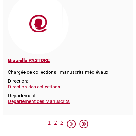
Graziella PASTORE
Chargée de collections : manuscrits médiévaux
Direction:
Direction des collections
Département:
Département des Manuscrits
Pagination
Page
Page
Page
Page suivante
Dernière page
1
2
3