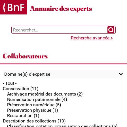
Gestion des cookies
Annuaire des experts
Chercher 
Recherche avancée >
Collaborateurs
Domaine(s) d'expertise
- Tout -
Conservation (11)
Archivage matériel des documents (2)
Numérisation patrimoniale (4)
Préservation numérique (5)
Préservation physique (1)
Restauration (1)
Description des collections (13)
Classification, cotation, organisation des collections (5)