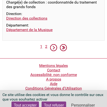
Chargé(e) de collection : coordonnatride du traitement
des grands fonds
Direction:
Direction des collections
Département:
Département de la Musique
Pagination
Page
Page
Page suivante
Dernière page
1
2
Pied
Mentions légales
Contact
de
Accessibilité: non conforme
page
A propos
Aide
Conditions Générales d'Utilisation
Ce site utilise des cookies et vous donne le contrôle sur ceux
Bibliothèque nationale de France
que vous souhaitez activer
Quai François Mauriac
75706 Paris Cedex 13 - France
Tout accepter
Tout refuser
Personnaliser