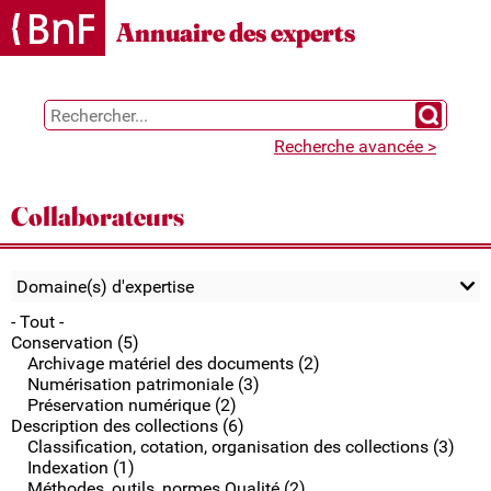
Gestion des cookies
Annuaire des experts
Chercher 
Recherche avancée >
Collaborateurs
Domaine(s) d'expertise
- Tout -
Conservation (5)
Archivage matériel des documents (2)
Numérisation patrimoniale (3)
Préservation numérique (2)
Description des collections (6)
Classification, cotation, organisation des collections (3)
Indexation (1)
Méthodes, outils, normes Qualité (2)