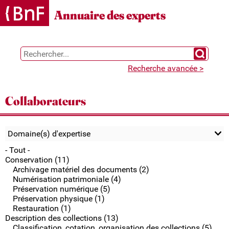
Gestion des cookies
Annuaire des experts
Chercher 
Recherche avancée >
Collaborateurs
Domaine(s) d'expertise
- Tout -
Conservation (11)
Archivage matériel des documents (2)
Numérisation patrimoniale (4)
Préservation numérique (5)
Préservation physique (1)
Restauration (1)
Description des collections (13)
Classification, cotation, organisation des collections (5)