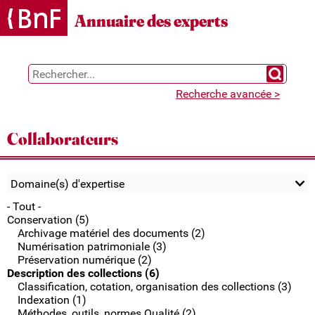
Gestion des cookies
Annuaire des experts
Chercher 
Recherche avancée >
Collaborateurs
Domaine(s) d'expertise
- Tout -
Conservation (5)
Archivage matériel des documents (2)
Numérisation patrimoniale (3)
Préservation numérique (2)
Description des collections (6)
Classification, cotation, organisation des collections (3)
Indexation (1)
Méthodes, outils, normes Qualité (2)