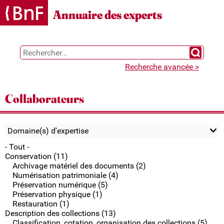
Gestion des cookies
Annuaire des experts
Chercher 
Recherche avancée >
Collaborateurs
Domaine(s) d'expertise
- Tout -
Conservation (11)
Archivage matériel des documents (2)
Numérisation patrimoniale (4)
Préservation numérique (5)
Préservation physique (1)
Restauration (1)
Description des collections (13)
Classification, cotation, organisation des collections (5)