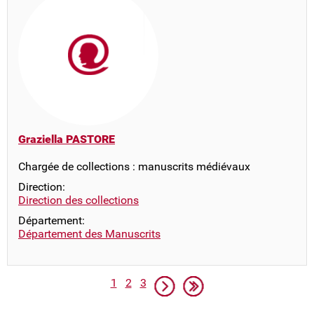
Graziella PASTORE
Chargée de collections : manuscrits médiévaux
Direction:
Direction des collections
Département:
Département des Manuscrits
Pagination
Page
Page
Page
Page suivante
Dernière page
1
2
3