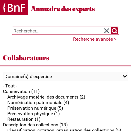
Annuaire des experts
Chercher 
Réinitialiser l
Recherche avancée >
Collaborateurs
Domaine(s) d'expertise
- Tout -
Conservation (11)
Archivage matériel des documents (2)
Numérisation patrimoniale (4)
Préservation numérique (5)
Préservation physique (1)
Restauration (1)
Description des collections (13)
Classification, cotation, organisation des collections (5)