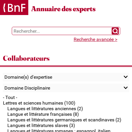
Gestion des cookies
Annuaire des experts
Chercher 
Recherche avancée >
Collaborateurs
Domaine(s) d'expertise
Domaine Disciplinaire
- Tout -
Lettres et sciences humaines (100)
Langues et littératures anciennes (2)
Langue et littérature françaises (8)
Langues et littératures germaniques et scandinaves (2)
Langues et littératures slaves (3)
Langues et littératures romanes : espagnol, italien,