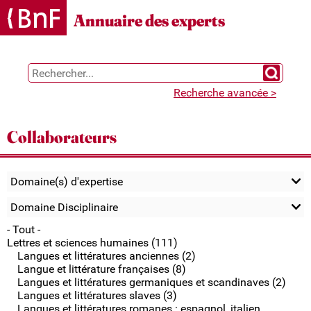
Gestion des cookies
Annuaire des experts
Chercher 
Recherche avancée >
Collaborateurs
Domaine(s) d'expertise
Domaine Disciplinaire
- Tout -
Lettres et sciences humaines (111)
Langues et littératures anciennes (2)
Langue et littérature françaises (8)
Langues et littératures germaniques et scandinaves (2)
Langues et littératures slaves (3)
Langues et littératures romanes : espagnol, italien,