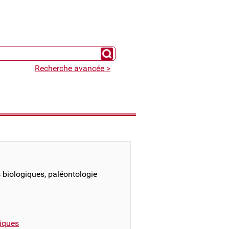
Chercher un expert
Recherche avancée >
s biologiques, paléontologie
iques