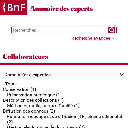
Gestion des cookies
Annuaire des experts
Chercher 
Recherche avancée >
Collaborateurs
Domaine(s) d'expertise
- Tout -
Conservation (1)
Préservation numérique (1)
Description des collections (1)
Méthodes, outils, normes Qualité (1)
Diffusion des données (2)
Format d'encodage et de diffusion (TEI, chaîne éditoriale)
(2)
Gestion électronique de documents (2)