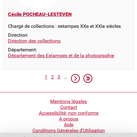
Cécile POCHEAU-LESTEVEN
Chargé de collections : estampes XXe et XXIe siècles
Direction:
Direction des collections
Département:
Département des Estampes et de la photographie
Pagination
Page
Page
Page
Page suivante
Dernière page
1
2
3
…
Pied
Mentions légales
Contact
de
Accessibilité: non conforme
page
A propos
Aide
Conditions Générales d'Utilisation