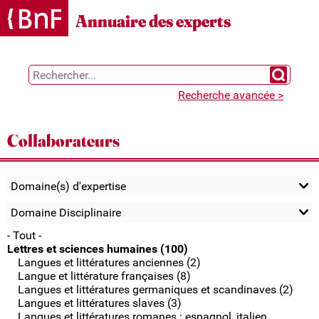
Gestion des cookies
Annuaire des experts
Chercher 
Recherche avancée >
Collaborateurs
Domaine(s) d'expertise
Domaine Disciplinaire
- Tout -
Lettres et sciences humaines (100)
Langues et littératures anciennes (2)
Langue et littérature françaises (8)
Langues et littératures germaniques et scandinaves (2)
Langues et littératures slaves (3)
Langues et littératures romanes : espagnol, italien,