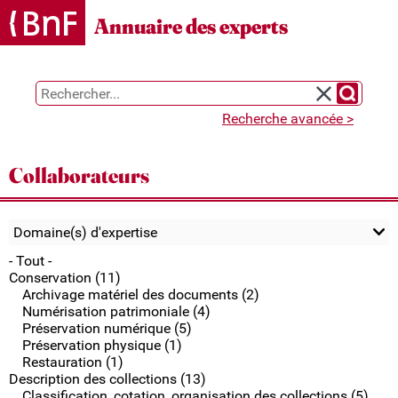
Annuaire des experts
Chercher 
Réinitialiser l
Recherche avancée >
Collaborateurs
Domaine(s) d'expertise
- Tout -
Conservation (11)
Archivage matériel des documents (2)
Numérisation patrimoniale (4)
Préservation numérique (5)
Préservation physique (1)
Restauration (1)
Description des collections (13)
Classification, cotation, organisation des collections (5)