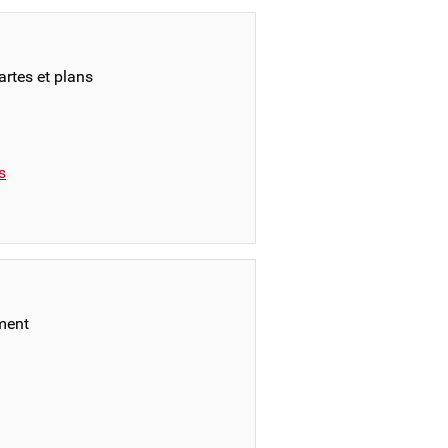
rtes et plans
s
ement