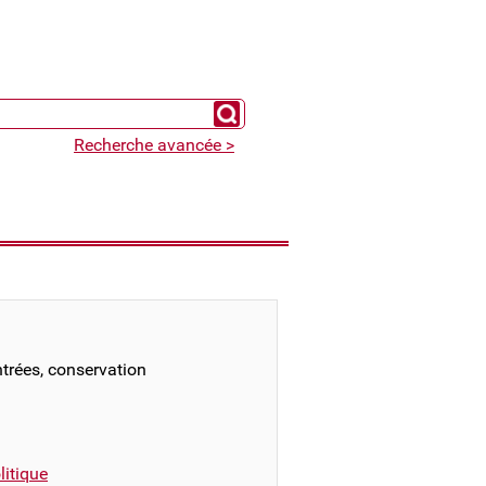
Chercher un expert
Recherche avancée >
ntrées, conservation
itique