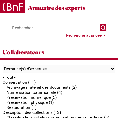
Gestion des cookies
Annuaire des experts
Chercher 
Recherche avancée >
Collaborateurs
Domaine(s) d'expertise
- Tout -
Conservation (11)
Archivage matériel des documents (2)
Numérisation patrimoniale (4)
Préservation numérique (5)
Préservation physique (1)
Restauration (1)
Description des collections (13)
Classification, cotation, organisation des collections (5)