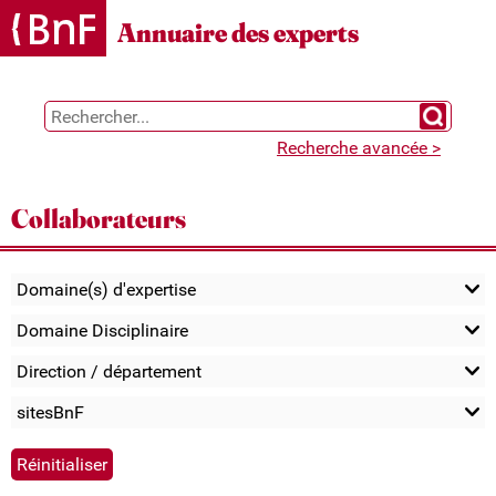
Gestion des cookies
Annuaire des experts
Chercher 
Recherche avancée >
Collaborateurs
Domaine(s) d'expertise
Domaine Disciplinaire
Direction / département
sitesBnF