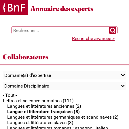
Gestion des cookies
Annuaire des experts
Chercher 
Recherche avancée >
Collaborateurs
Domaine(s) d'expertise
Domaine Disciplinaire
- Tout -
Lettres et sciences humaines (111)
Langues et littératures anciennes (2)
Langue et littérature françaises (8)
Langues et littératures germaniques et scandinaves (2)
Langues et littératures slaves (3)
Langues et littératures romanes : espagnol, italien,