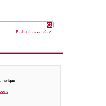
Chercher un expert
Recherche avancée >
numérique
éseaux