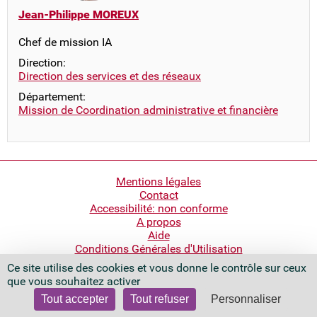
Jean-Philippe MOREUX
Chef de mission IA
Direction:
Direction des services et des réseaux
Département:
Mission de Coordination administrative et financière
Pied
Mentions légales
Contact
de
Accessibilité: non conforme
page
A propos
Aide
Conditions Générales d'Utilisation
Ce site utilise des cookies et vous donne le contrôle sur ceux
Bibliothèque nationale de France
que vous souhaitez activer
Quai François Mauriac
75706 Paris Cedex 13 - France
Tout accepter
Tout refuser
Personnaliser