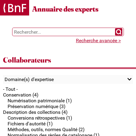
Gestion des cookies
Annuaire des experts
Chercher 
Recherche avancée >
Collaborateurs
Domaine(s) d'expertise
- Tout -
Conservation (4)
Numérisation patrimoniale (1)
Préservation numérique (3)
Description des collections (4)
Conversions rétrospectives (1)
Fichiers d'autorité (1)
Méthodes, outils, normes Qualité (2)
Normalisation des règles de catalogage (1)