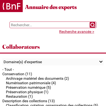
Gestion des cookies
Annuaire des experts
Chercher 
Recherche avancée >
Collaborateurs
Domaine(s) d'expertise
- Tout -
Conservation (11)
Archivage matériel des documents (2)
Numérisation patrimoniale (4)
Préservation numérique (5)
Préservation physique (1)
Restauration (1)
Description des collections (13)
Classification, cotation, organisation des collections (5)