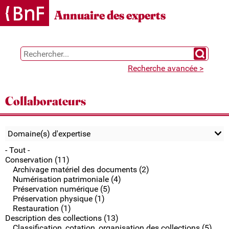
Gestion des cookies
Annuaire des experts
Chercher 
Recherche avancée >
Collaborateurs
Domaine(s) d'expertise
- Tout -
Conservation (11)
Archivage matériel des documents (2)
Numérisation patrimoniale (4)
Préservation numérique (5)
Préservation physique (1)
Restauration (1)
Description des collections (13)
Classification, cotation, organisation des collections (5)