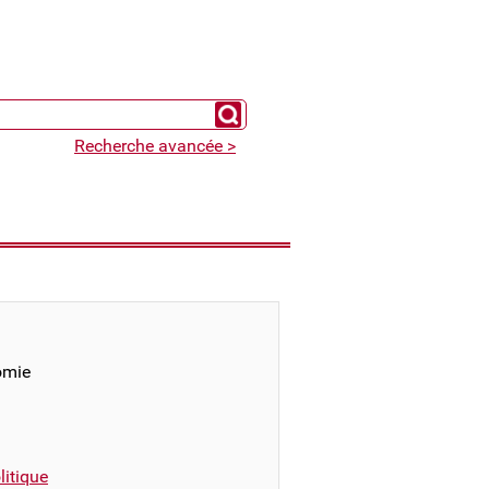
Chercher un expert
Recherche avancée >
omie
itique