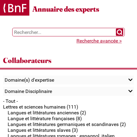
Gestion des cookies
Annuaire des experts
Chercher 
Recherche avancée >
Collaborateurs
Domaine(s) d'expertise
Domaine Disciplinaire
- Tout -
Lettres et sciences humaines (111)
Langues et littératures anciennes (2)
Langue et littérature françaises (8)
Langues et littératures germaniques et scandinaves (2)
Langues et littératures slaves (3)
Langues et littératures romanes : espagnol, italien,