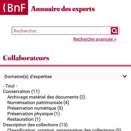
Gestion des cookies
Annuaire des experts
Chercher 
Recherche avancée >
Collaborateurs
Domaine(s) d'expertise
- Tout -
Conservation (11)
Archivage matériel des documents (2)
Numérisation patrimoniale (4)
Préservation numérique (5)
Préservation physique (1)
Restauration (1)
Description des collections (13)
Classification, cotation, organisation des collections (5)