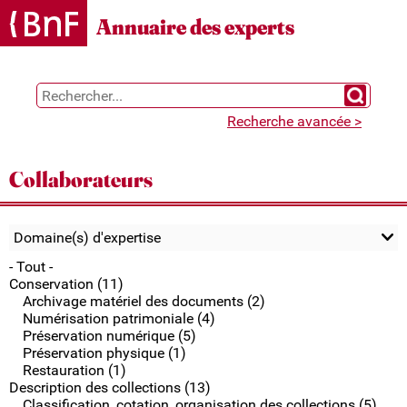
Gestion des cookies
Annuaire des experts
Chercher 
Recherche avancée >
Collaborateurs
Domaine(s) d'expertise
- Tout -
Conservation (11)
Archivage matériel des documents (2)
Numérisation patrimoniale (4)
Préservation numérique (5)
Préservation physique (1)
Restauration (1)
Description des collections (13)
Classification, cotation, organisation des collections (5)