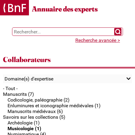
Gestion des cookies
Annuaire des experts
Chercher 
Recherche avancée >
Collaborateurs
Domaine(s) d'expertise
- Tout -
Manuscrits (7)
Codicologie, paléographie (2)
Enluminures et iconographie médiévales (1)
Manuscrits médiévaux (6)
Savoirs sur les collections (5)
Archéologie (1)
Musicologie (1)
Numismatique (4)