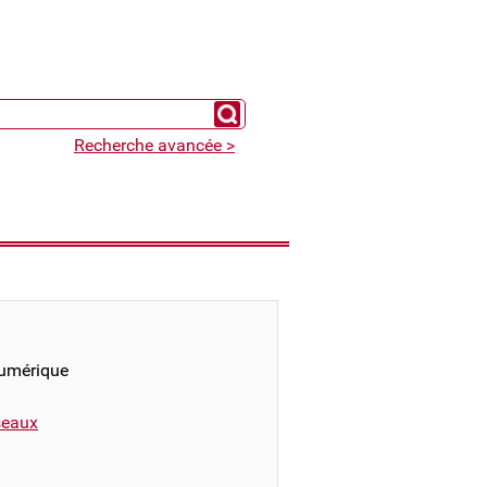
Chercher un expert
Recherche avancée >
numérique
éseaux