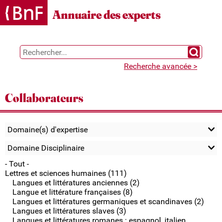
Gestion des cookies
Annuaire des experts
Chercher 
Recherche avancée >
Collaborateurs
Domaine(s) d'expertise
Domaine Disciplinaire
- Tout -
Lettres et sciences humaines (111)
Langues et littératures anciennes (2)
Langue et littérature françaises (8)
Langues et littératures germaniques et scandinaves (2)
Langues et littératures slaves (3)
Langues et littératures romanes : espagnol, italien,