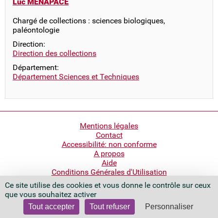
Luc MENAPACE
Chargé de collections : sciences biologiques,
paléontologie
Direction:
Direction des collections
Département:
Département Sciences et Techniques
Pied
Mentions légales
Contact
de
Accessibilité: non conforme
page
A propos
Aide
Conditions Générales d'Utilisation
Ce site utilise des cookies et vous donne le contrôle sur ceux
Bibliothèque nationale de France
que vous souhaitez activer
Quai François Mauriac
75706 Paris Cedex 13 - France
Tout accepter
Tout refuser
Personnaliser