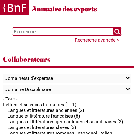
Gestion des cookies
Annuaire des experts
Chercher 
Recherche avancée >
Collaborateurs
Domaine(s) d'expertise
Domaine Disciplinaire
- Tout -
Lettres et sciences humaines (111)
Langues et littératures anciennes (2)
Langue et littérature françaises (8)
Langues et littératures germaniques et scandinaves (2)
Langues et littératures slaves (3)
Langues et littératures romanes : espagnol, italien,