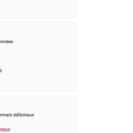
onnées
s
ormats éditoriaux
éseaux