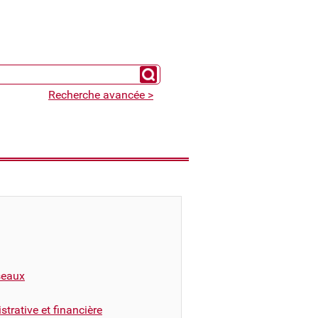
Chercher un expert
Recherche avancée >
éseaux
trative et financière