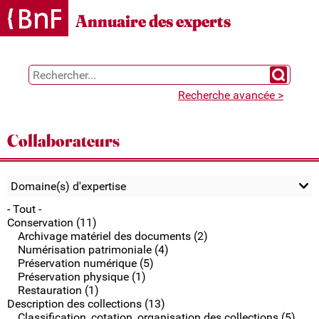
Gestion des cookies
Annuaire des experts
Chercher 
Recherche avancée >
Collaborateurs
Domaine(s) d'expertise
- Tout -
Conservation (11)
Archivage matériel des documents (2)
Numérisation patrimoniale (4)
Préservation numérique (5)
Préservation physique (1)
Restauration (1)
Description des collections (13)
Classification, cotation, organisation des collections (5)