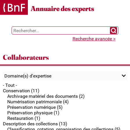
Gestion des cookies
Annuaire des experts
Chercher 
Recherche avancée >
Collaborateurs
Domaine(s) d'expertise
- Tout -
Conservation (11)
Archivage matériel des documents (2)
Numérisation patrimoniale (4)
Préservation numérique (5)
Préservation physique (1)
Restauration (1)
Description des collections (13)
Classification, cotation, organisation des collections (5)